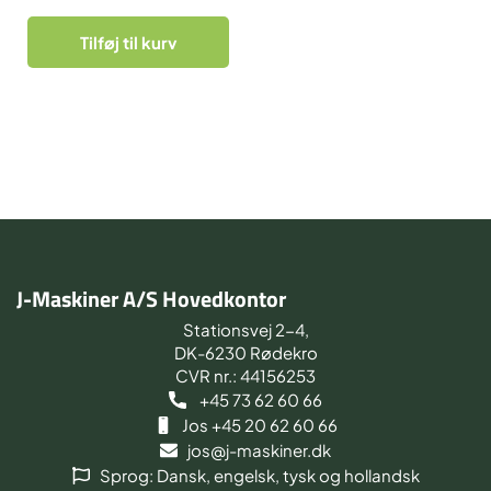
Tilføj til kurv
J-Maskiner A/S Hovedkontor
Stationsvej 2-4,
DK-6230 Rødekro
CVR nr.: 44156253
+45 73 62 60 66
Jos +45 20 62 60 66
jos@j-maskiner.dk
Sprog: Dansk, engelsk, tysk og hollandsk