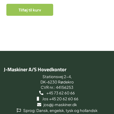
Tilføj til kurv
J-Maskiner A/S Hovedkontor
Stationsvej 2-4,
DK-6230 Rødekro
CVR nr.: 44156253
+45 73 62 60 66
Jos +45 20 62 60 66
jos@j-maskiner.dk
Sprog: Dansk, engelsk, tysk og hollandsk