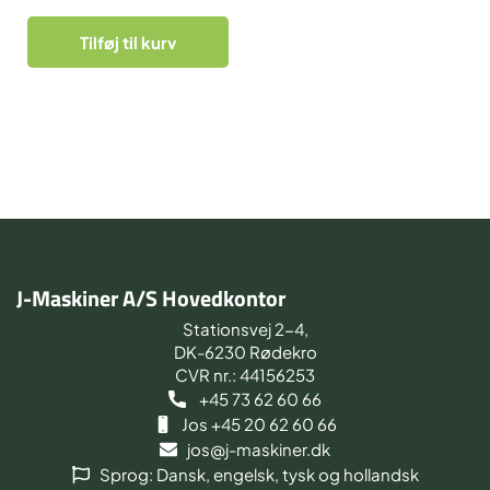
Tilføj til kurv
J-Maskiner A/S Hovedkontor
Stationsvej 2-4,
DK-6230 Rødekro
CVR nr.: 44156253
+45 73 62 60 66
Jos +45 20 62 60 66
jos@j-maskiner.dk
Sprog: Dansk, engelsk, tysk og hollandsk