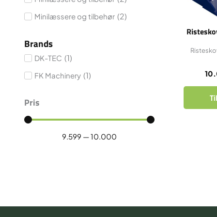
(
2
)
Minilæssere og tilbehør
Ristesko
Brands
Risteskov
(
1
)
DK-TEC
10
(
1
)
FK Machinery
Ti
Pris
9.599
—
10.000