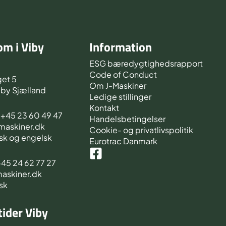
m i Viby
Information
d
ESG bæredygtighedsrapport
Code of Conduct
et 5
Om J-Maskiner
iby Sjælland
Ledige stillinger
Kontakt
s +45 23 60 49 47
Handelsbetingelser
-maskiner.dk
Cookie- og privatlivspolitik
sk og engelsk
Eurotrac Danmark
 +45 24 62 77 27
maskiner.dk
sk
ider Viby