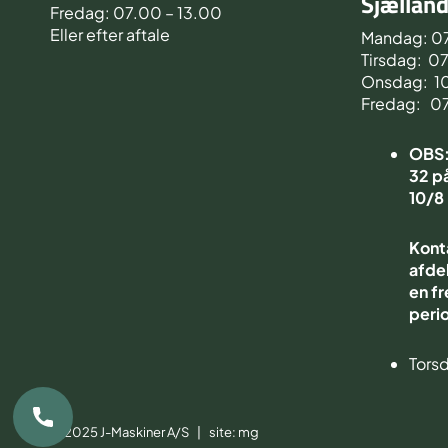
Sjællan
Fredag: 07.00 – 13.00
Eller efter aftale
Mandag: 0
Tirsdag: 0
Onsdag: 1
Fredag: 0
OBS: 
32 på
10/8
Kont
afdel
en fr
peri
Torsd
© 2025 J-Maskiner A/S | site:
mg