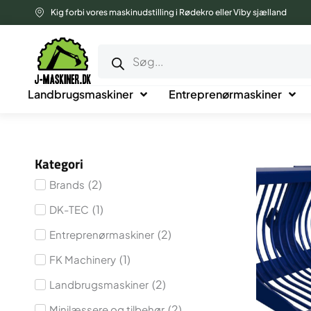
Gå
Kig forbi vores maskinudstilling i Rødekro eller Viby sjælland
til
Products
indholdet
search
Landbrugsmaskiner
Entreprenørmaskiner
Kategori
(
2
)
Brands
(
1
)
DK-TEC
(
2
)
Entreprenørmaskiner
(
1
)
FK Machinery
(
2
)
Landbrugsmaskiner
(
2
)
Minilæssere og tilbehør