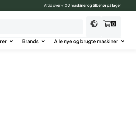
Altid over +100 maskiner og tilbehør på lager
0
rer
Brands
Alle nye og brugte maskiner