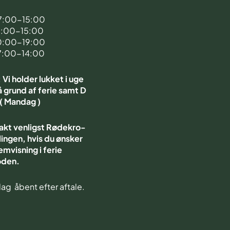
d
7:00-15:00
7:00-15:00
0:00-19:00
7:00-14:00
Vi holder lukket i uge
 grund af ferie samt D
 ( Mandag )
akt venligst Rødekro-
ingen, hvis du ønsker
emvisning i ferie
oden.
ag åbent efter aftale.