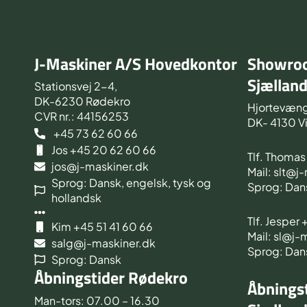
J-Maskiner A/S Hovedkontor
Showroo
Sjællan
Stationsvej 2-4,
DK-6230 Rødekro
Hjortevæng
CVR nr.: 44156253
DK- 4130 V
+45 73 62 60 66
Jos +45 20 62 60 66
Tlf. Thoma
jos@j-maskiner.dk
Mail: slt@j
Sprog: Dansk, engelsk, tysk og
Sprog: Dan
hollandsk
Tlf. Jesper
Kim +45 51 41 60 66
Mail: sl@j-
salg@j-maskiner.dk
Sprog: Dan
Sprog: Dansk
Åbningstider Rødekro
Åbningst
Man-tors: 07.00 – 16.30