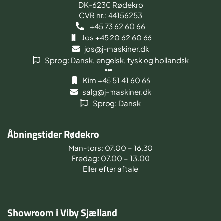
DK-6230 Rødekro
CVR nr.: 44156253
+45 73 62 60 66
Jos +45 20 62 60 66
jos@j-maskiner.dk
Sprog: Dansk, engelsk, tysk og hollandsk
Kim +45 51 41 60 66
salg@j-maskiner.dk
Sprog: Dansk
Åbningstider Rødekro
Man-tors: 07.00 – 16.30
Fredag: 07.00 – 13.00
Eller efter aftale
Showroom i Viby Sjælland