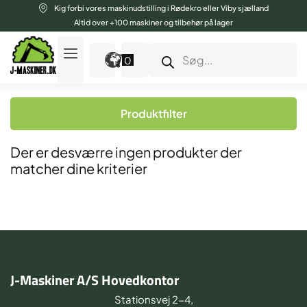
Gå
Kig forbi vores maskinudstilling i Rødekro eller Viby sjælland
til
Altid over +100 maskiner og tilbehør på lager
indholdet
Products
search
0
Produktfilter
Der er desværre ingen produkter der
matcher dine kriterier
J-Maskiner A/S Hovedkontor
Stationsvej 2-4,