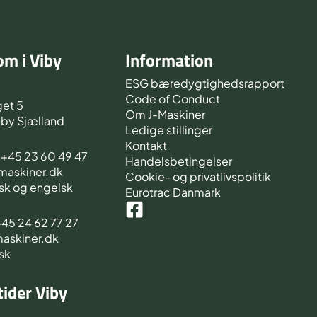
m i Viby
Information
d
ESG bæredygtighedsrapport
Code of Conduct
et 5
Om J-Maskiner
iby Sjælland
Ledige stillinger
Kontakt
s +45 23 60 49 47
Handelsbetingelser
-maskiner.dk
Cookie- og privatlivspolitik
sk og engelsk
Eurotrac Danmark
 +45 24 62 77 27
maskiner.dk
sk
ider Viby
d