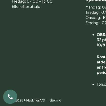
Fredag: 07.00 – 13.00
Eller efter aftale
Mandag: 0
Tirsdag: 0
Onsdag: 1
Fredag: 0
OBS: 
32 på
10/8
Kont
afdel
en fr
peri
Torsd
© 2025 J-Maskiner A/S | site:
mg