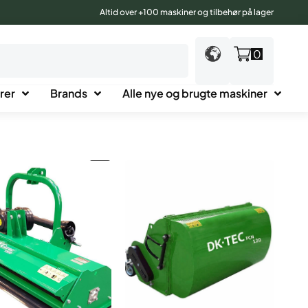
Altid over +100 maskiner og tilbehør på lager
0
rer
Brands
Alle nye og brugte maskiner