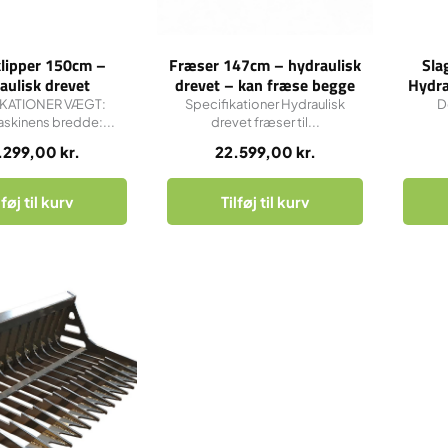
klipper 150cm –
Fræser 147cm – hydraulisk
Sla
aulisk drevet
drevet – kan fræse begge
Hydra
kørselsretninger.
IKATIONER VÆGT:
Specifikationer Hydraulisk
D
skinens bredde:...
drevet fræser til...
.299,00
kr.
22.599,00
kr.
lføj til kurv
Tilføj til kurv