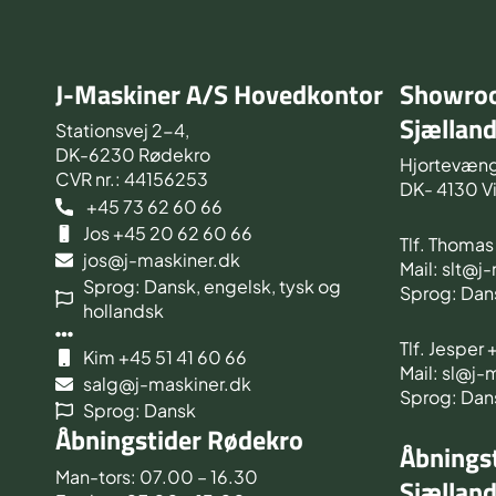
J-Maskiner A/S Hovedkontor
Showroo
Sjællan
Stationsvej 2-4,
DK-6230 Rødekro
Hjortevæng
CVR nr.: 44156253
DK- 4130 V
+45 73 62 60 66
Jos +45 20 62 60 66
Tlf. Thoma
jos@j-maskiner.dk
Mail: slt@j
Sprog: Dansk, engelsk, tysk og
Sprog: Dan
hollandsk
Tlf. Jesper
Kim +45 51 41 60 66
Mail: sl@j-
salg@j-maskiner.dk
Sprog: Dan
Sprog: Dansk
Åbningstider Rødekro
Åbningst
Man-tors: 07.00 – 16.30
Sjællan