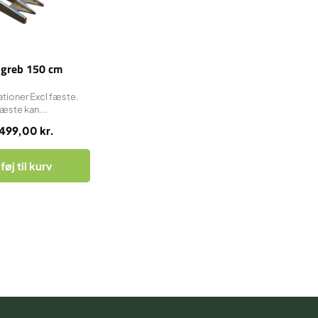
ngreb 150 cm
ationer Excl fæste.
æste kan...
.499,00
kr.
lføj til kurv