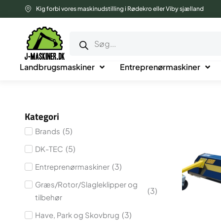
Gå
Kig forbi vores maskinudstilling i Rødekro eller Viby sjælland
til
Products
indholdet
search
Landbrugsmaskiner
Entreprenørmaskiner
Kategori
(
5
)
Brands
(
5
)
DK-TEC
(
3
)
Entreprenørmaskiner
Græs/Rotor/Slagleklipper og
(
3
)
tilbehør
(
3
)
Have, Park og Skovbrug