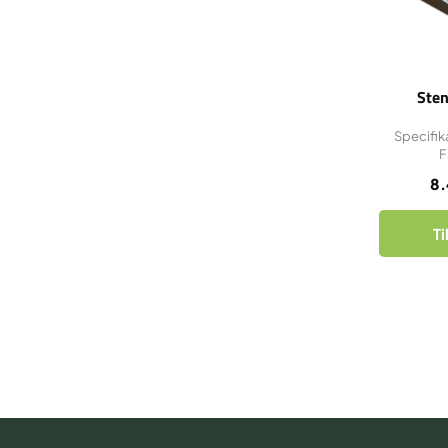
Ste
Specifik
F
8
Ti