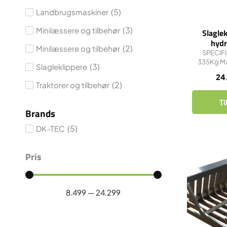
(
5
)
Landbrugsmaskiner
(
3
)
Minilæssere og tilbehør
Slagle
hydr
(
2
)
Minilæssere og tilbehør
SPECIF
335Kg Ma
(
3
)
Slagleklippere
24
(
2
)
Traktorer og tilbehør
Ti
Brands
(
5
)
DK-TEC
Pris
8.499
—
24.299