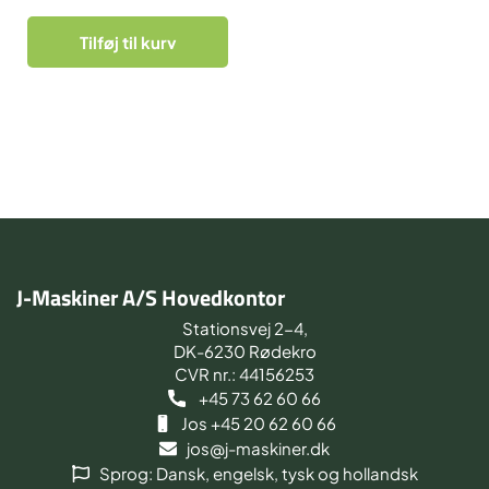
Tilføj til kurv
J-Maskiner A/S Hovedkontor
Stationsvej 2-4,
DK-6230 Rødekro
CVR nr.: 44156253
+45 73 62 60 66
Jos +45 20 62 60 66
jos@j-maskiner.dk
Sprog: Dansk, engelsk, tysk og hollandsk