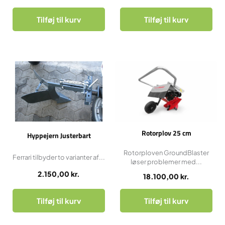
Tilføj til kurv
Tilføj til kurv
Rotorplov 25 cm
Hyppejern Justerbart
Rotorploven GroundBlaster
Ferrari tilbyder to varianter af...
løser problemer med...
2.150,00
kr.
18.100,00
kr.
Tilføj til kurv
Tilføj til kurv