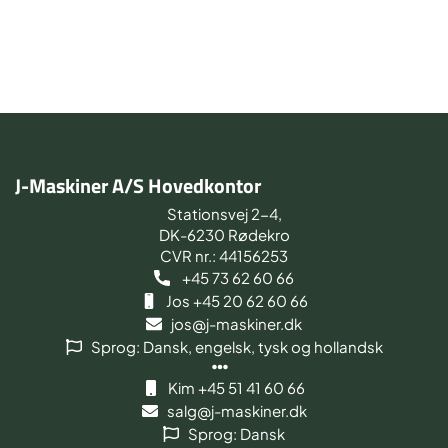
J-Maskiner A/S Hovedkontor
Stationsvej 2-4,
DK-6230 Rødekro
CVR nr.: 44156253
+45 73 62 60 66
Jos +45 20 62 60 66
jos@j-maskiner.dk
Sprog: Dansk, engelsk, tysk og hollandsk
Kim +45 51 41 60 66
salg@j-maskiner.dk
Sprog: Dansk