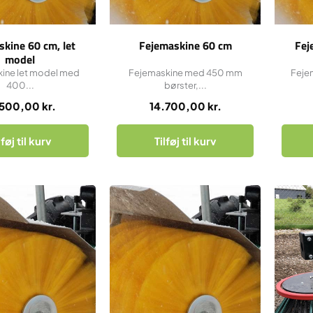
kine 60 cm, let
Fejemaskine 60 cm
Fej
model
ine let model med
Fejemaskine med 450 mm
Feje
400...
børster,...
.500,00
kr.
14.700,00
kr.
lføj til kurv
Tilføj til kurv