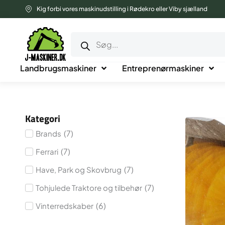
Gå
Kig forbi vores maskinudstilling i Rødekro eller Viby sjælland
til
Products
indholdet
search
Landbrugsmaskiner
Entreprenørmaskiner
Kategori
(
7
)
Brands
(
7
)
Ferrari
(
7
)
Have, Park og Skovbrug
(
7
)
Tohjulede Traktore og tilbehør
(
6
)
Vinterredskaber