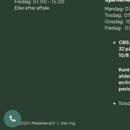
Fredag: 07.00 – 13.00
Eller efter aftale
Mandag: 0
Tirsdag: 0
Onsdag: 1
Fredag: 0
OBS: 
32 på
10/8
Kont
afdel
en fr
peri
Torsd
© 2025 J-Maskiner A/S | site:
mg