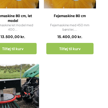
emaskine 80 cm, let
Fejemaskine 80 cm
model
maskine let model med
Fejemaskine med 450 mm
400...
børster,...
13.500,00
kr.
15.400,00
kr.
Tilføj til kurv
Tilføj til kurv