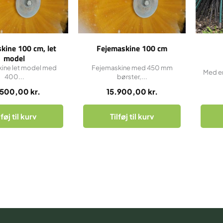
kine 100 cm, let
Fejemaskine 100 cm
model
ine let model med
Fejemaskine med 450 mm
Med en
400...
børster,...
.500,00
kr.
15.900,00
kr.
lføj til kurv
Tilføj til kurv