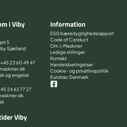
m i Viby
Information
d
ESG bæredygtighedsrapport
Code of Conduct
et 5
Om J-Maskiner
iby Sjælland
Ledige stillinger
Kontakt
s +45 23 60 49 47
Handelsbetingelser
-maskiner.dk
Cookie- og privatlivspolitik
sk og engelsk
Eurotrac Danmark
 +45 24 62 77 27
maskiner.dk
sk
ider Viby
d