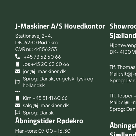
J-Maskiner A/S Hovedkontor
Showroo
Sjællan
Stationsvej 2-4,
DK-6230 Rødekro
Hjortevæng
CVR nr.: 44156253
DK- 4130 V
+45 73 62 60 66
Jos +45 20 62 60 66
Tlf. Thoma
jos@j-maskiner.dk
Mail: slt@j
Sprog: Dansk, engelsk, tysk og
Sprog: Dan
hollandsk
Tlf. Jesper
Kim +45 51 41 60 66
Mail: sl@j-
salg@j-maskiner.dk
Sprog: Dan
Sprog: Dansk
Åbningstider Rødekro
Åbningst
Man-tors: 07.00 – 16.30
Sjællan