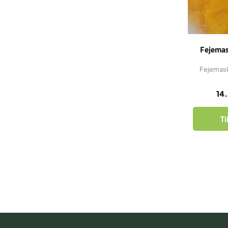
Fejemas
Fejemask
14
Ti