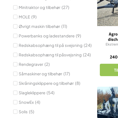
(
27
)
Minitraktor og tilbehør
(
9
)
MOLE
(
11
)
Øvrigt maskin tilbehør
Agro
(
9
)
Powerbanks og ladestandere
disch
Ekstrem
(
24
)
Redskabsophæng til på svejsning
(
24
)
Redskabsophæng til påsvejsning
240
(
2
)
Rendegraver
Ti
(
17
)
Såmaskiner og tilbehør
(
8
)
Skråningsklippere og tilbehør
(
54
)
Slagleklippere
(
4
)
SnowEx
(
5
)
Solis