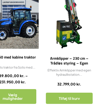
har
til
flere
231.950,00 kr.
varianter.
Mulighederne
kan
vælges
på
varesiden
50 med kabine traktor
Armklipper – 230 cm –
Trådløs styring – Egen
hydraulik – excl. redskab
ts traktor fra Solis med...
Effektiv Armklipper med egen
hydraulikstation...
89.800,00
kr.
–
231.950,00
kr.
32.799,00
kr.
Vælg
muligheder
Tilføj til kurv