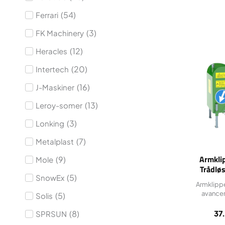
(
54
)
Ferrari
(
3
)
FK Machinery
(
12
)
Heracles
(
20
)
Intertech
(
16
)
J-Maskiner
(
13
)
Leroy-somer
(
3
)
Lonking
(
7
)
Metalplast
Armkli
(
9
)
Mole
Trådløs
(
5
)
SnowEx
hydrauli
Armklipp
avancer
(
5
)
Solis
37
(
8
)
SPRSUN