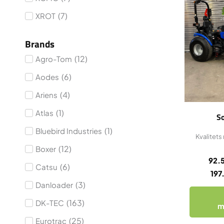
(
7
)
XROT
Brands
(
12
)
Agro-Tom
(
6
)
Aodes
(
4
)
Ariens
(
1
)
Atlas
So
(
1
)
Bluebird Industries
Kvalitets 
(
12
)
Boxer
92.
(
6
)
Catsu
19
(
3
)
Danloader
(
163
)
DK-TEC
m
(
25
)
Eurotrac