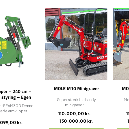
Dette
Prisinterval:
vare
110.000,00 kr.
har
til
flere
130.000,00 kr.
varianter.
Mulighederne
kan
vælges
på
varesiden
MOLE M10 Minigraver
MO
pper – 240 cm –
 styring – Egen
Super stærk lille handy
Mo
k – excl. redskab.
minigraver....
er FEAM300 Denne
ede armklipper...
110.000,00
kr.
–
1
130.000,00
kr.
.099,00
kr.