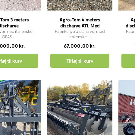
-Tom 3 meters
Agro-Tom 4 meters
A
discharve
discharve ATL Med
disc
rørpakkevalse
ver med italienske
Fabriksnye disc harver med
Fabr
OFAS...
Italienske...
.000,00
kr.
67.000,00
kr.
lføj til kurv
Tilføj til kurv