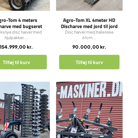
gro-Tom 4 meters
Agro-Tom XL 4meter HD
harve med bugseret
Discharve med jord til jord
slæbeplanke
valse
iksnye disc harver med
Disc harver med Italienske
hjulpakker....
61cm...
154.999,00
kr.
90.000,00
kr.
Tilføj til kurv
Tilføj til kurv