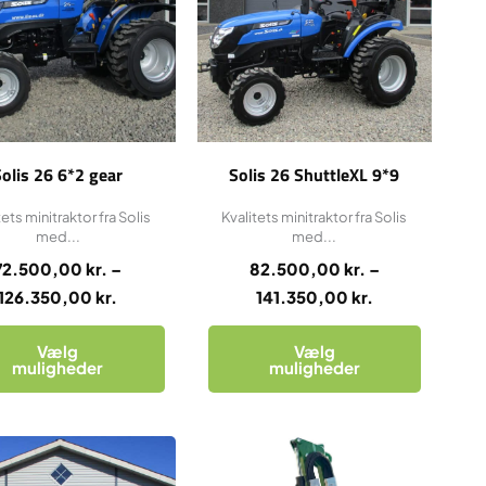
Mulighederne
Mulighederne
kan
kan
vælges
vælges
på
på
varesiden
varesiden
Solis 26 6*2 gear
Solis 26 ShuttleXL 9*9
tets minitraktor fra Solis
Kvalitets minitraktor fra Solis
med...
med...
72.500,00
kr.
–
82.500,00
kr.
–
126.350,00
kr.
141.350,00
kr.
Vælg
Vælg
muligheder
muligheder
Dette
Prisinterval:
vare
189.800,00 kr.