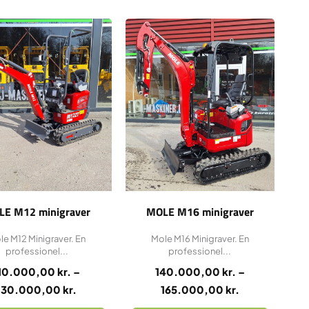
Dette
Dette
Prisinterval:
Prisinterval:
vare
vare
110.000,00 kr.
140.000,00 k
har
har
til
til
flere
flere
130.000,00 kr.
165.000,00 k
varianter.
varianter.
Mulighederne
Mulighederne
kan
kan
vælges
vælges
på
på
varesiden
varesiden
LE M12 minigraver
MOLE M16 minigraver
le M12 Minigraver. En
Mole M16 Minigraver. En
professionel...
professionel...
10.000,00
kr.
–
140.000,00
kr.
–
130.000,00
kr.
165.000,00
kr.