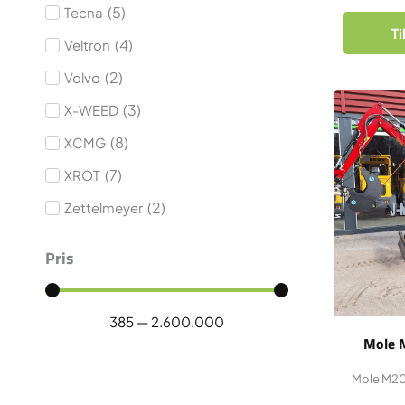
(
5
)
Tecna
Ti
(
4
)
Veltron
(
2
)
Volvo
(
3
)
X-WEED
(
8
)
XCMG
(
7
)
XROT
(
2
)
Zettelmeyer
Pris
385
—
2.600.000
Mole 
Mole M20 