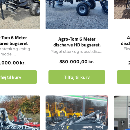
-Tom 6 Meter
A
Agro-Tom 6 Meter
arve bugseret
disc
discharve HD bugseret.
dobbe
 stærk og kraftig
Eks
Med frøudstyr.
Meget stærk og robust disc...
model...
380.000,00
kr.
.000,00
kr.
lføj til kurv
Tilføj til kurv