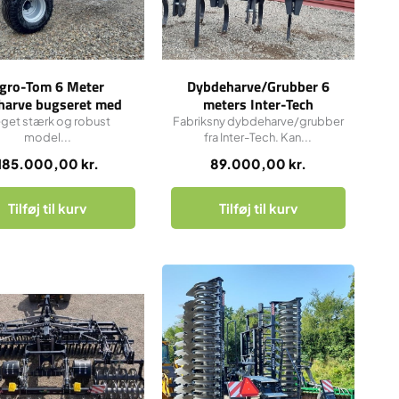
gro-Tom 6 Meter
Dybdeharve/Grubber 6
harve bugseret med
meters Inter-Tech
ord til jord valse.
get stærk og robust
Fabriksny dybdeharve/grubber
model...
fra Inter-Tech. Kan...
185.000,00
kr.
89.000,00
kr.
Tilføj til kurv
Tilføj til kurv