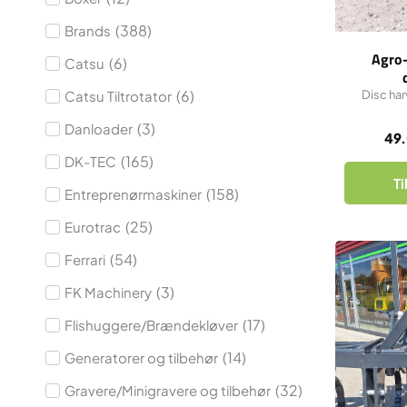
(
388
)
Brands
Agro
(
6
)
Catsu
(
6
)
Catsu Tiltrotator​
Disc har
(
3
)
Danloader
49
(
165
)
DK-TEC
Ti
(
158
)
Entreprenørmaskiner
(
25
)
Eurotrac
(
54
)
Ferrari
(
3
)
FK Machinery
(
17
)
Flishuggere/Brændekløver
(
14
)
Generatorer og tilbehør
(
32
)
Gravere/Minigravere og tilbehør