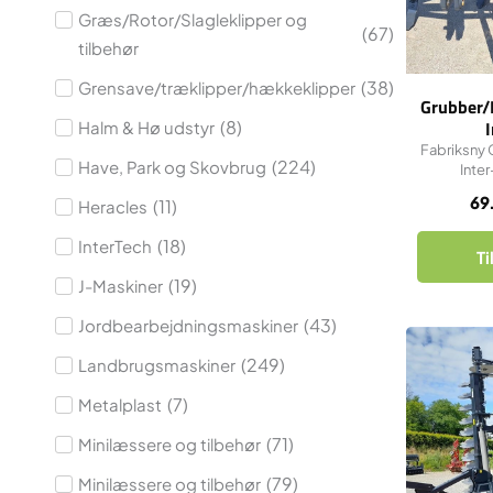
Græs/Rotor/Slagleklipper og
(
67
)
tilbehør
(
38
)
Grensave/træklipper/hækkeklipper
Grubber/
(
8
)
Halm & Hø udstyr
Fabriksny 
(
224
)
Have, Park og Skovbrug
Inte
69
(
11
)
Heracles
(
18
)
InterTech
Ti
(
19
)
J-Maskiner
(
43
)
Jordbearbejdningsmaskiner
(
249
)
Landbrugsmaskiner
(
7
)
Metalplast
(
71
)
Minilæssere og tilbehør
(
79
)
Minilæssere og tilbehør