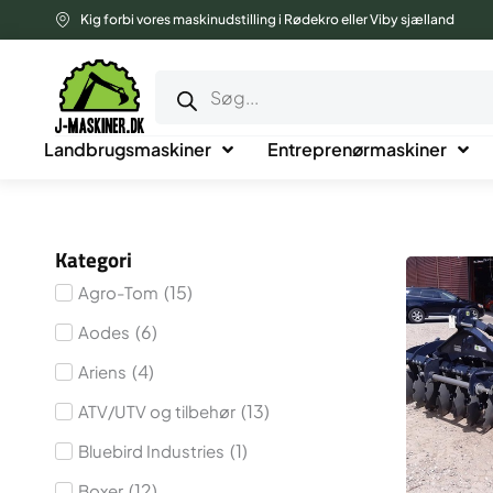
Gå
Kig forbi vores maskinudstilling i Rødekro eller Viby sjælland
til
Products
indholdet
search
Landbrugsmaskiner
Entreprenørmaskiner
Kategori
(
15
)
Agro-Tom
(
6
)
Aodes
(
4
)
Ariens
(
13
)
ATV/UTV og tilbehør
(
1
)
Bluebird Industries
(
12
)
Boxer