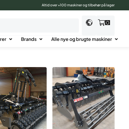
Altid over +100 maskiner og tilbehør på lager
0
rer
Brands
Alle nye og brugte maskiner