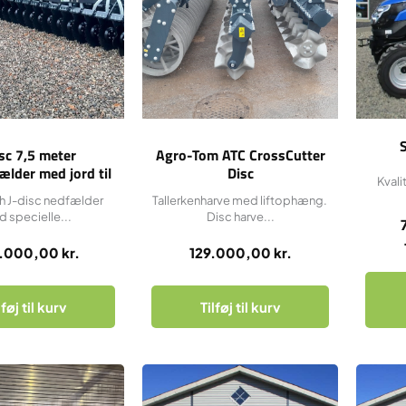
isc 7,5 meter
Agro-Tom ATC CrossCutter
ælder med jord til
Disc
Kvali
jord valse
ch J-disc nedfælder
Tallerkenharve med liftophæng.
 specielle...
Disc harve...
.000,00
kr.
129.000,00
kr.
lføj til kurv
Tilføj til kurv
Dette
Dette
Prisinterval:
Prisinterval:
vare
vare
92.500,00 kr.
159.800,00 kr.