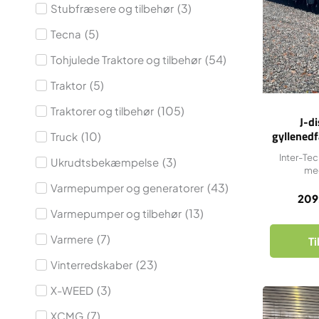
(
3
)
Stubfræsere og tilbehør
(
5
)
Tecna
(
54
)
Tohjulede Traktore og tilbehør
(
5
)
Traktor
(
105
)
Traktorer og tilbehør
J-d
gyllenedf
(
10
)
Truck
Inter-Te
(
3
)
Ukrudtsbekæmpelse
med
(
43
)
Varmepumper og generatorer
209
(
13
)
Varmepumper og tilbehør
(
7
)
Varmere
Ti
(
23
)
Vinterredskaber
(
3
)
X-WEED
(
7
)
XCMG