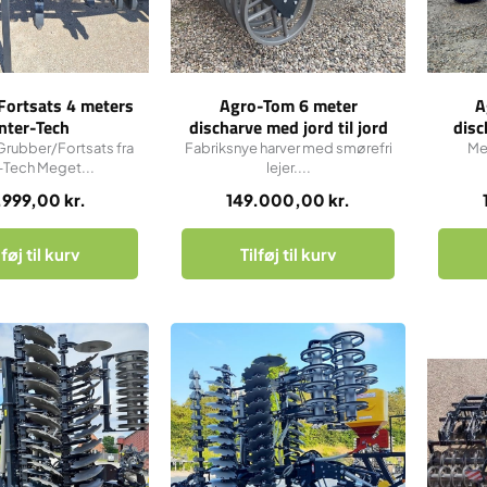
Fortsats 4 meters
Agro-Tom 6 meter
A
Inter-Tech
discharve med jord til jord
disc
valse.
j
Grubber/Fortsats fra
Fabriksnye harver med smørefri
Me
r-Tech Meget...
lejer....
.999,00
kr.
149.000,00
kr.
lføj til kurv
Tilføj til kurv