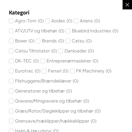
Kategori
Agro-Tom
Aodes
Ariens
(
0
)
(
0
)
(
0
)
ATV/UTV og tilbehør
Bluebird Industries
(
0
)
(
0
)
Boxer
Brands
Catsu
(
0
)
(
0
)
(
0
)
Catsu Tiltrotator​
Danloader
(
0
)
(
0
)
DK-TEC
Entreprenørmaskiner
(
0
)
(
0
)
Eurotrac
Ferrari
FK Machinery
(
0
)
(
0
)
(
0
)
Flishuggere/Brændekløver
(
0
)
Generatorer og tilbehør
(
0
)
Gravere/Minigravere og tilbehør
(
0
)
Græs/Rotor/Slagleklipper og tilbehør
(
0
)
Grensave/træklipper/hækkeklipper
(
0
)
Halm & Hø udstyr
(
0
)