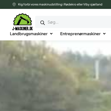
Gå
Kig forbi vores maskinudstilling i Rødekro eller Viby sjælland
til
Products
indholdet
search
Landbrugsmaskiner
Entreprenørmaskiner