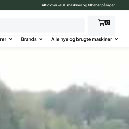
Altid over +100 maskiner og tilbehør på lager
0
rer
Brands
Alle nye og brugte maskiner