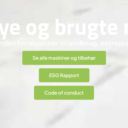
nye og brugte
inden for maskiner til landbrug, entrepre
Se alle maskiner og tilbehør
ESG Rapport
Code of conduct