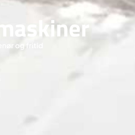
 maskiner
nør og fritid